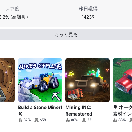
レア度
昨日獲得
3.2% (高難度)
14239
もっと見る
Build a Stone Miner!
Mining INC:
🌳 オー
⚒️
Remastered
素材イン
82%
658
80%
55
88%