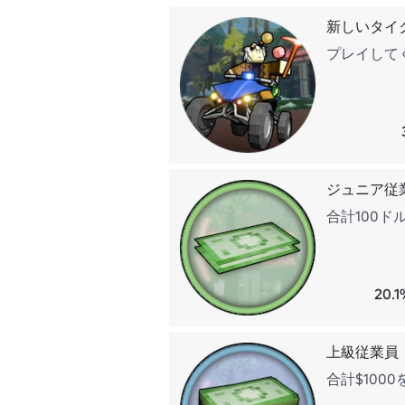
新しいタイ
プレイして
ジュニア従
合計100ド
20.
上級従業員
合計$100