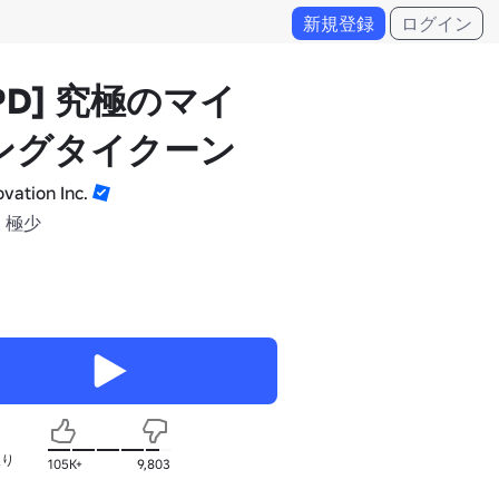
新規登録
ログイン
PD] 究極のマイ
ングタイクーン
ovation Inc.
 極少
入り
105K+
9,803