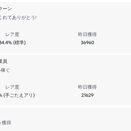
クーン
くれてありがとう!
レア度
昨日獲得
34.4% (標準)
36960
業員
ル稼ぐ
レア度
昨日獲得
1% (手ごたえアリ)
21629
0を獲得