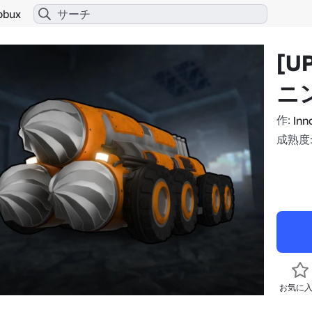
obux
[U
ニ
作:
Inn
成熟度:
お気に