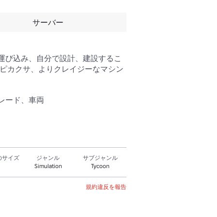
サーバー
運び込み、自分で設計、建設するこ
いピカクサ、よりクレイジーなマシン
レード、車両
のサイズ
ジャンル
サブジャンル
Simulation
Tycoon
規約違反を報告