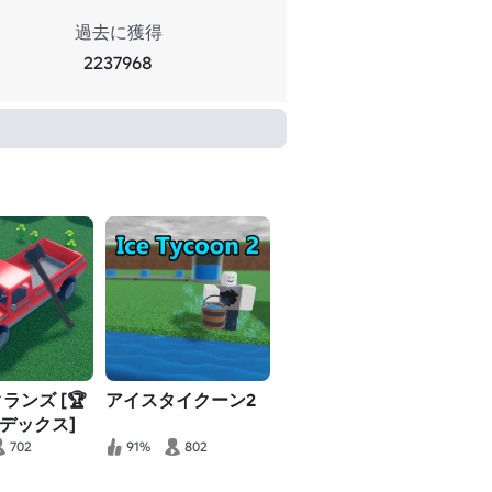
過去に獲得
2237968
クランズ [🏆
アイスタイクーン2
デックス]
702
91%
802