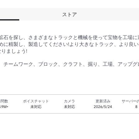
ストア
鉱石を探し、さまざまなトラックと機械を使って宝物を工場に
めに精製し、製造してください!より大きなトラック、より良
なりましょう!

、チームワーク、ブロック、クラフト、掘り、工場、アップグ
訪問数
ボイスチャット
カメラ
更新済み
サーバー
8.9M+
未対応
未対応
2026/5/24
8