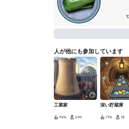
1
人が他にも参加しています
工業家
深い貯蔵庫
94%
5.9K
77%
18