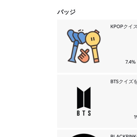
バッジ
KPOPクイ
7.4
BTSクイズ
1
BLACKP