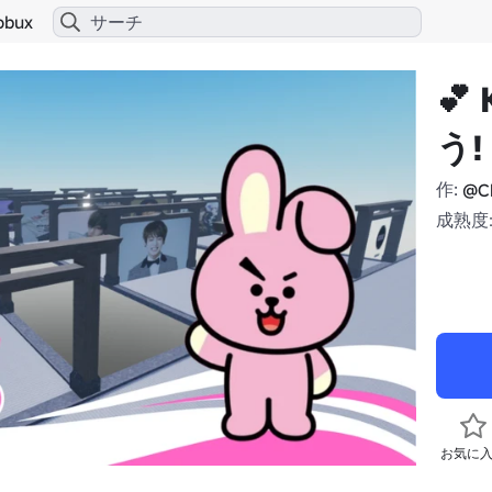
obux
💕
う!
作:
@Ch
成熟度:
お気に