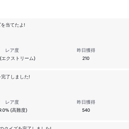
ズを当てたよ!
レア度
昨日獲得
% (エクストリーム)
210
を完了しました!
レア度
昨日獲得
9.0% (高難度)
540
INKのクイズを完了しました!