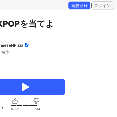
新規登録
ログイン
 KPOPを当てよ
eeseNPizza
 極少
入り
5,303
633