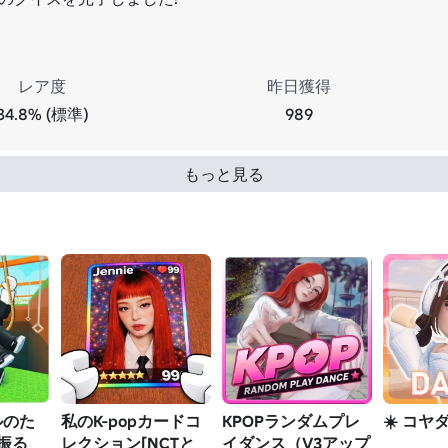
レア度
昨日獲得
34.8% (標準)
989
もっと見る
ルのた
私のK-popカードコ
KPOPランダムプレ
☀️ コヤ
振る
レクション[NCTと
イダンス（V3アップ