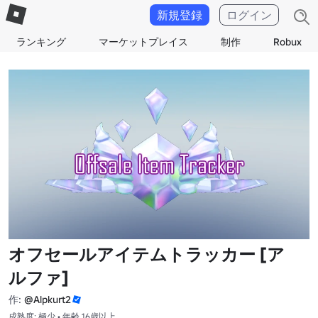
新規登録
ログイン
ランキング
マーケットプレイス
制作
Robux
オフセールアイテムトラッカー [ア
ルファ]
作:
@Alpkurt2
成熟度: 極少 • 年齢 16歳以上