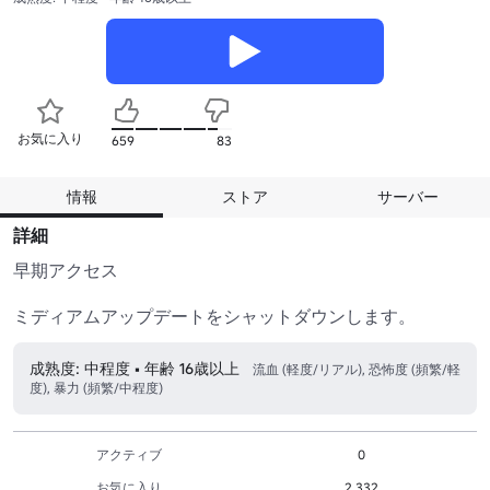
お気に入り
659
83
情報
ストア
サーバー
詳細
早期アクセス

成熟度: 中程度 • 年齢 16歳以上
流血 (軽度/リアル), 恐怖度 (頻繁/軽
度), 暴力 (頻繁/中程度)
アクティブ
0
お気に入り
2,332