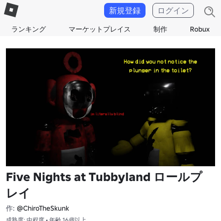
新規登録
ログイン
ランキング
マーケットプレイス
制作
Robux
Five Nights at Tubbyland ロールプ
レイ
作:
@ChiroTheSkunk
成熟度: 中程度 • 年齢 16歳以上