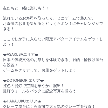
友だちと一緒に楽しもう！

流れているお寿司を取ったり、ミニゲームで遊んで、

お寿司のお皿を集めるとビッくらポン！にチャレンジがで
きる！

ここでしか手に入らない限定アバターアイテムをゲットし
よう！

🍣ASAKUSAエリア🍣

日本の伝統文化のお祭りを体験できる、射的・輪投げ屋台
を設置！

ゲームをクリアして、お皿をゲットしよう！

🍣DOTONBORIエリア🍣

虹色の提灯で空間を華やかに演出！

提灯ウォールをバックに記念写真を撮ろう！

🍣HARAJUKUエリア🍣

クレープ屋台にくら寿司で大人気のクレープを設置！
