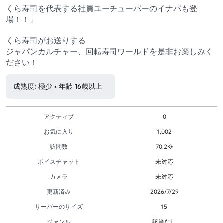
くら寿司を代表する社員ユーチューバーのイナバも登
場！！」

くら寿司がお送りする

ジャパンカルチャー、回転寿司ワールドを是非お楽しみく
ださい！
成熟度: 極少 • 年齢 16歳以上
アクティブ
0
お気に入り
1,002
訪問数
70.2K+
ボイスチャット
未対応
カメラ
未対応
更新済み
2026/7/29
サーバーのサイズ
15
ジャンル
該当なし