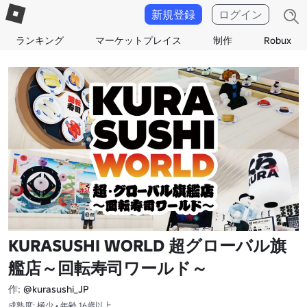
新規登録
ログイン
ランキング
マーケットプレイス
制作
Robux
KURASUSHI WORLD 超グローバル旗
艦店～回転寿司ワールド～
作:
@kurasushi_JP
成熟度: 極少 • 年齢 16歳以上