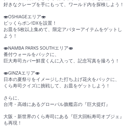
好きなクレープを手にもって、ワールド内を探検しよう！

🍣OSHIAGEエリア🍣

ビッくらポン!DXを設置！

お皿を5枚以上集めて、限定アバターアイテムをゲットし
よう！

🍣NAMBA PARKS SOUTHエリア🍣

番付ウォールをバックに、

巨大寿司カバー鮮度くんに入って、記念写真を撮ろう！

🍣GINZAエリア🍣

日本の夏祭りをイメージした打ち上げ花火をバックに、

くら寿司クイズに挑戦して、お皿をゲットしよう！

さらに、

台湾・高雄にあるグローバル旗艦店の『巨大提灯』

大阪・新世界のくら寿司にある『巨大回転寿司オブジェ』
も再現！
