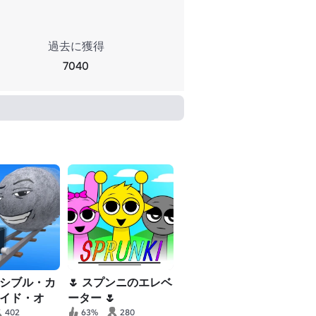
過去に獲得
7040
シブル・カ
🌷 スプンニのエレベ
イド・オ
ーター 🌷
ーム💀
402
63%
280