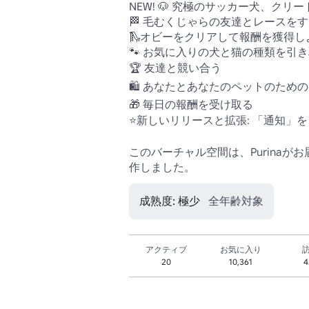
NEW! 🐶 究極のサッカー犬、ク
🏁 毛むくじゃらの友達とレースをする
🛝オビーをクリアして報酬を獲得しよ
🐾 お気に入りの犬と猫の種類を引き
🏆 友達と競い合う 

🛍️ あなたとあなたのペットのための
🎁 毎日の報酬を受け取る 

⭐新しいリリースと拡張: 「通知」を
このバーチャル空間は、Purinaがお
作しました。
成熟度: 極少
全年齢対象
アクティブ
お気に入り
20
10,361
4