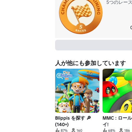
5つのレー
人が他にも参加しています
Blippis を探す 🔎
MMC : ロー
(140+)
イ!
87%
160
68%
186