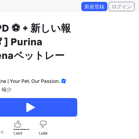
新規登録
ログイン
PD ⚽️ + 新しい報
] Purina
renaペットレー
ina | Your Pet. Our Passion.
 極少
入り
1,469
1,688