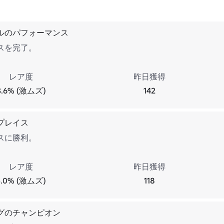
ルのパフォーマンス
スを完了。
レア度
昨日獲得
3.6% (激ムズ)
142
プレイス
スに勝利。
レア度
昨日獲得
3.0% (激ムズ)
118
グのチャンピオン