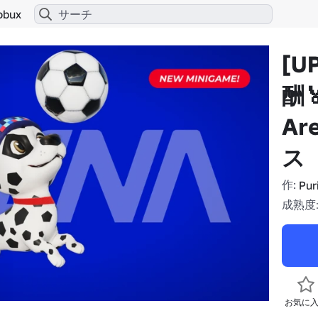
obux
[U
酬
A
ス
作:
Pur
成熟度:
お気に