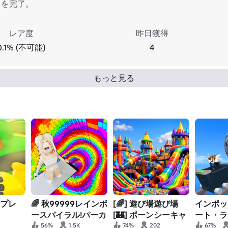
スを完了。
レア度
昨日獲得
0.1% (不可能)
4
もっと見る
ルプレ
🌈 秋99999レインボ
[🌈] 遊び場遊び場
インポッ
ースパイラル!パーカ
[🏰] ボーンシーキャ
ート・ラ
ーオビー
ッスル!
ブ・ドゥ
56%
1.5K
74%
202
67%