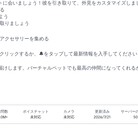
リートに会いましょう！彼を引き取りて、外見をカスタマイズしまし
 

う 

取りましょう 

アクセサリーを集める 

クリックするか、🔔をタップして最新情報を入手してください！
届けします。バーチャルペットでも最高の仲間になってくれるからです。P
訪問数
ボイスチャット
カメラ
更新済み
サーバー
.0M+
未対応
未対応
2026/7/21
50