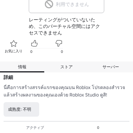
利用できません
レーティングがついていないた
め、このバーチャル空間にはアク
セスできません
お気に入り
0
0
情報
ストア
サーバー
詳細
นี่คือการสร้างสรรค์แรกของคุณบน Roblox โปรดลองสำรวจ
แล้วสร้างผลงานของคุณเองด้วย Roblox Studio ดูสิ!
成熟度: 不明
アクティブ
0