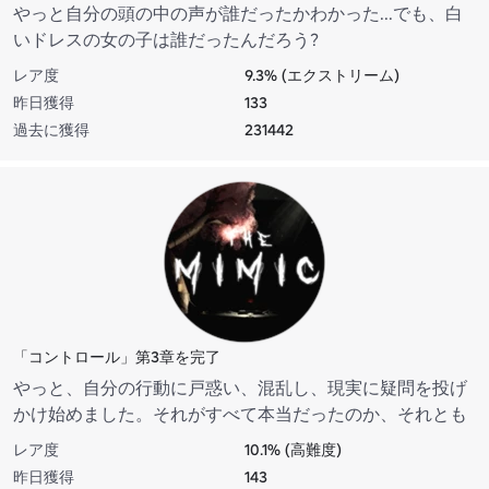
やっと自分の頭の中の声が誰だったかわかった...でも、白
いドレスの女の子は誰だったんだろう?
レア度
9.3% (エクストリーム)
昨日獲得
133
過去に獲得
231442
「コントロール」第3章を完了
やっと、自分の行動に戸惑い、混乱し、現実に疑問を投げ
かけ始めました。それがすべて本当だったのか、それとも
自分の頭の中にあったのか疑問に思いました。あなたの家
レア度
10.1% (高難度)
のように見えるものに戻り、ある程度平和を感じます...
昨日獲得
143