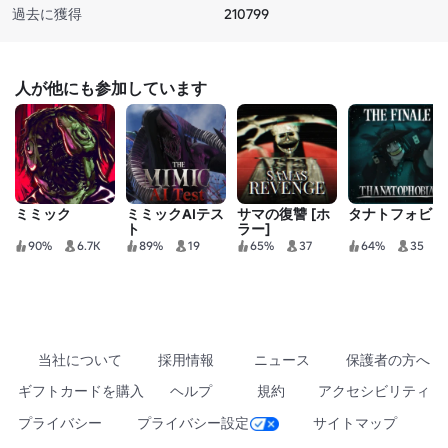
過去に獲得
210799
人が他にも参加しています
ミミック
ミミックAIテス
サマの復讐 [ホ
タナトフォビア
ト
ラー]
90%
6.7K
89%
19
65%
37
64%
35
当社について
採用情報
ニュース
保護者の方へ
ギフトカードを購入
ヘルプ
規約
アクセシビリティ
プライバシー
プライバシー設定
サイトマップ