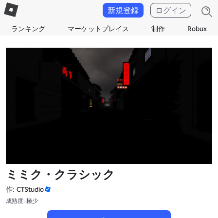
新規登録
ログイン
ランキング
マーケットプレイス
制作
Robux
ミミク・クラシック
作:
CTStudio
成熟度: 極少