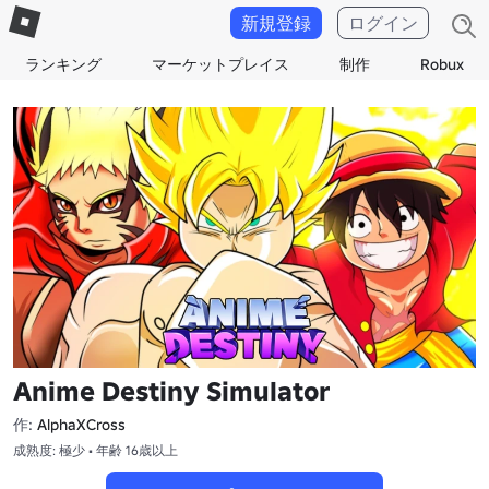
新規登録
ログイン
ランキング
マーケットプレイス
制作
Robux
Anime Destiny Simulator
作:
AlphaXCross
成熟度: 極少 • 年齢 16歳以上