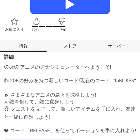
お気に入り
17K+
798
情報
ストア
サーバー
詳細
🧑‍🤝‍🧑 アニメの運命シミュレーターへようこそ!

👍 20Kの好みを持つ新しいコード!現在のコード: "15KLIKES"

🔥 さまざまなアニメの島々を探検しよう!

⚔️ 敵を倒して、敵に変身しよう!

🏆 クエストを完了して、新しいアイテムを手に入れ、友達
と一緒に前進しよう!

❤️ コード「RELEASE」を使ってポーションを手に入れよう!