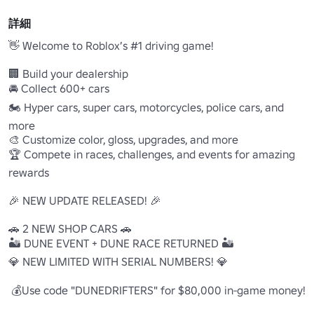
詳細
👋 Welcome to Roblox’s #1 driving game!

🏢 Build your dealership

🚘 Collect 600+ cars

🏍️ Hyper cars, super cars, motorcycles, police cars, and 
more

🎨 Customize color, gloss, upgrades, and more

🏆 Compete in races, challenges, and events for amazing 
rewards

🎉 NEW UPDATE RELEASED! 🎉

🚗 2 NEW SHOP CARS 🚗 

🏜️ DUNE EVENT + DUNE RACE RETURNED 🏜️

💎 NEW LIMITED WITH SERIAL NUMBERS! 💎

 💰Use code "DUNEDRIFTERS" for $80,000 in-game money!
