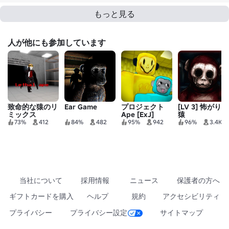
もっと見る
人が他にも参加しています
致命的な猿のリ
Ear Game
プロジェクト
[LV 3] 怖がりの
ミックス
Ape [ExJ]
猿
73%
412
84%
482
95%
942
96%
3.4K
当社について
採用情報
ニュース
保護者の方へ
ギフトカードを購入
ヘルプ
規約
アクセシビリティ
プライバシー
プライバシー設定
サイトマップ