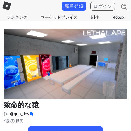
新規登録
ログイン
ランキング
マーケットプレイス
制作
Robux
致命的な猿
作:
@gub_dev
成熟度: 軽度