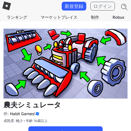
新規登録
ログイン
ランキング
マーケットプレイス
制作
Robux
農夫シミュレータ
作:
Habit Games!
成熟度: 極少 • 年齢 16歳以上