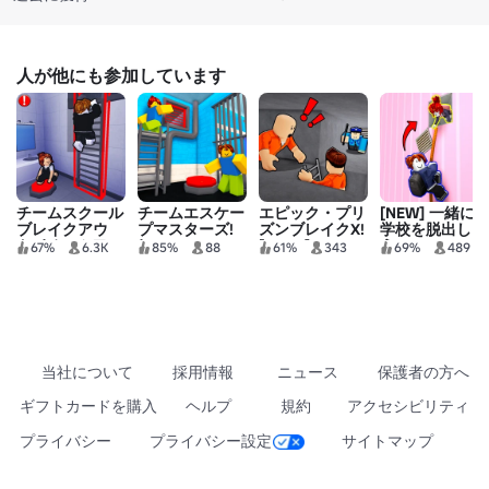
人が他にも参加しています
チームスクール
チームエスケー
エピック・プリ
[NEW] 一緒に
ブレイクアウ
プマスターズ!
ズンブレイクX!
学校を脱出しよ
ト! (チームワー
(TEAMWORK
[OBBY]
う!
67%
6.3K
85%
88
61%
343
69%
489
クOBBY)
OBBY)
当社について
採用情報
ニュース
保護者の方へ
ギフトカードを購入
ヘルプ
規約
アクセシビリティ
プライバシー
プライバシー設定
サイトマップ