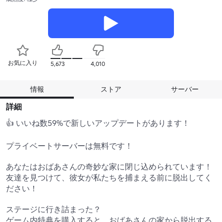
お気に入り
5,673
4,010
情報
ストア
サーバー
詳細
👍 いいね数59%で新しいアップデートがあります！

プライベートサーバーは無料です！

あなたはおばあさんの奇妙な家に閉じ込められています！
友達を見つけて、彼女が私たちを捕まえる前に脱出してく
ださい！

ステージに行き詰まった？ 

ゲーム内特典を購入すると、おばあさんの家から脱出する