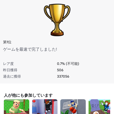
第1位
ゲームを最速で完了しました!
レア度
0.7% (不可能)
昨日獲得
506
過去に獲得
337056
人が他にも参加しています