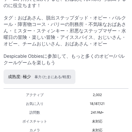
のに役立ちます！

タグ：おばあさん、脱出ステップダッド・オビー・パルク
ール・障害物コース・バリーの刑務所・不気味なおばあさ
ん・ミスター・スティンキー・邪悪なステップマザー・水
曜日の冒険・楽しい冒険・アイススパイス、おじいさん・
オビー、チームおじいさん、おばあさん・オビー 

Despicable Obbiesに参加して、もっと多くのオビー/パル
クールゲームを楽しもう
成熟度: 極少
暴力 (たまにある/軽度)
アクティブ
2,002
お気に入り
18,187,121
訪問数
241.9M+
ボイスチャット
未対応
カメラ
未対応