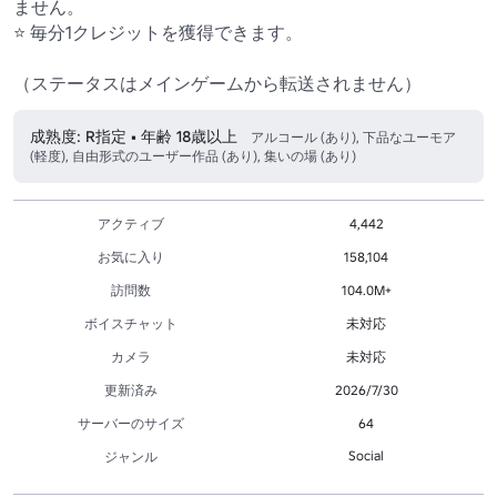
ません。 

⭐ 毎分1クレジットを獲得できます。 

（ステータスはメインゲームから転送されません）
成熟度: R指定 • 年齢 18歳以上
アルコール (あり), 下品なユーモア
(軽度), 自由形式のユーザー作品 (あり), 集いの場 (あり)
アクティブ
4,442
お気に入り
158,104
訪問数
104.0M+
ボイスチャット
未対応
カメラ
未対応
更新済み
2026/7/30
サーバーのサイズ
64
Social
ジャンル