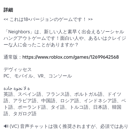
詳細
<< これは18+バージョンのゲームです！ >>

「Neighbors」は、新しい人と素早く出会えるソーシャル
ハングアウトゲームです！面白い人や、あるいはクレイジ
ーな人に会ったことがありますか？

通常版：
https://www.roblox.com/games/12699642568
デヴィッセス

PC、モバイル、VR、コンソール

ة لا نجوة جادة 

英語、スペイン語、フランス語、ポルトガル語、ドイツ
語、アラビア語、中国語、ロシア語、インドネシア語、ベ
ト語、ポーランド語、タイ語、トルコ語、日本語、韓国
語、タガログ語

🔊 (VC) 音声チャットは強く推奨されますが、必須ではあり