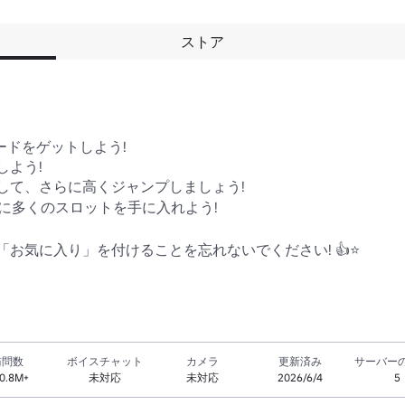
ストア
ドをゲットしよう!

よう!

して、さらに高くジャンプしましょう!

に多くのスロットを手に入れよう!

お気に入り」を付けることを忘れないでください! 👍⭐
訪問数
ボイスチャット
カメラ
更新済み
サーバー
0.8M+
未対応
未対応
2026/6/4
5