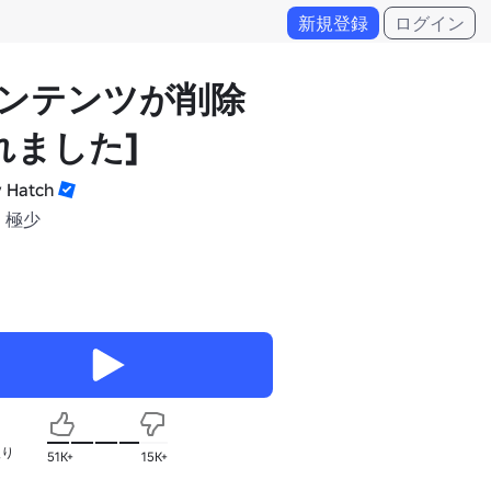
新規登録
ログイン
コンテンツが削除
れました]
 Hatch
 極少
入り
51K+
15K+