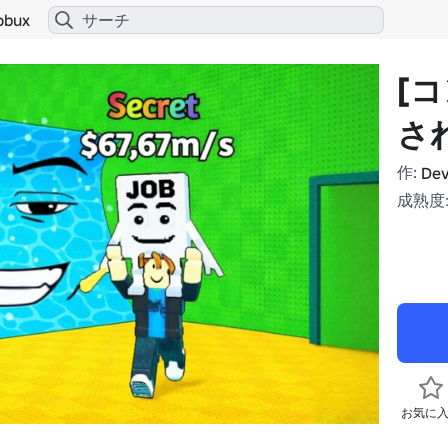
obux
[
さ
作:
Dev
成熟度:
お気に