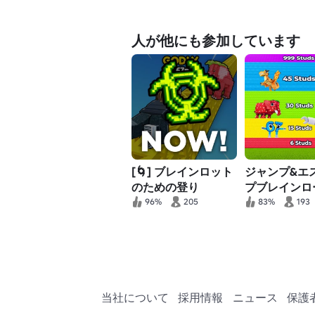
人が他にも参加しています
[🌀] ブレインロット
ジャンプ&エ
のための登り
プブレインロ
96%
205
83%
193
当社について
採用情報
ニュース
保護