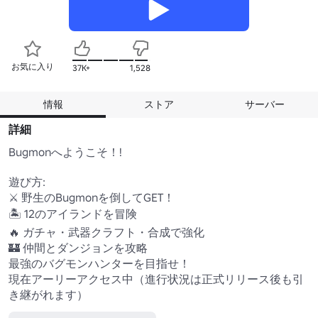
お気に入り
37K+
1,528
情報
ストア
サーバー
詳細
Bugmonへようこそ！!

遊び方:

⚔️ 野生のBugmonを倒してGET！

🏝️ 12のアイランドを冒険

🔥 ガチャ・武器クラフト・合成で強化

🏰 仲間とダンジョンを攻略

最強のバグモンハンターを目指せ！

現在アーリーアクセス中（進行状況は正式リリース後も引
き継がれます）