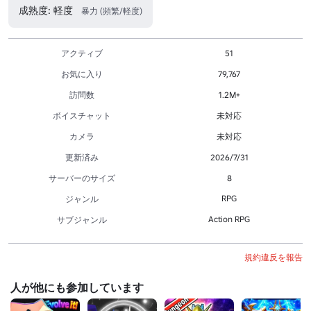
成熟度: 軽度
暴力 (頻繁/軽度)
アクティブ
51
お気に入り
79,767
訪問数
1.2M+
ボイスチャット
未対応
カメラ
未対応
更新済み
2026/7/31
サーバーのサイズ
8
RPG
ジャンル
Action RPG
サブジャンル
規約違反を報告
人が他にも参加しています