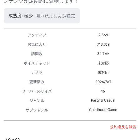
ンテンツが定期的に登場します！
成熟度: 極少
暴力 (たまにある/軽度)
アクティブ
2,569
お気に入り
743,769
訪問数
34.7M+
ボイスチャット
未対応
カメラ
未対応
更新済み
2026/8/7
サーバーのサイズ
16
Party & Casual
ジャンル
Childhood Game
サブジャンル
規約違反を報告
バッジ