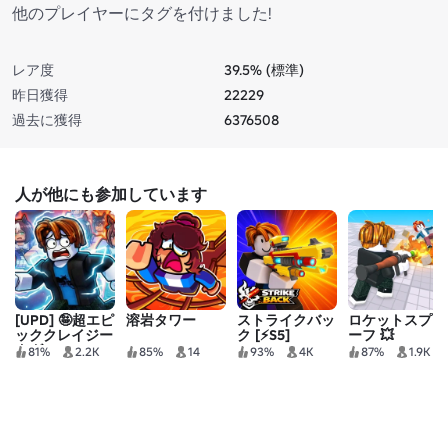
他のプレイヤーにタグを付けました!
レア度
39.5% (標準)
昨日獲得
22229
過去に獲得
6376508
人が他にも参加しています
[UPD] 🤪超エピ
溶岩タワー
ストライクバッ
ロケットスプリ
ッククレイジー
ク [⚡S5]
ーフ 💥
タグ
81%
2.2K
85%
14
93%
4K
87%
1.9K