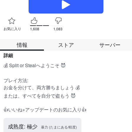
お気に入り
1,608
1,083
情報
ストア
サーバー
詳細
💰 Split or Stealへようこそ 😈

プレイ方法:

お金を分けて、両方勝ちましょう 💰

または、すべてを自分で盗もう 😈

👍いいね+アップデートのお気に入り👍
成熟度: 極少
暴力 (たまにある/軽度)