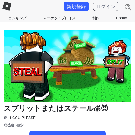
新規登録
ログイン
ランキング
マーケットプレイス
制作
Robux
スプリットまたはステール💰😈
作:
1 CCU PLEASE
成熟度: 極少