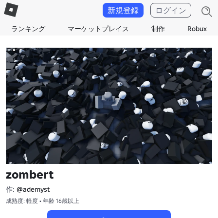
新規登録
ログイン
ランキング
マーケットプレイス
制作
Robux
zombert
作:
@ademyst
成熟度: 軽度 • 年齢 16歳以上