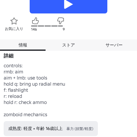
お気に入り
146
9
情報
ストア
サーバー
詳細
controls:

rmb: aim

aim + lmb: use tools

hold q: bring up radial menu

f: flashlight

r: reload

hold r: check ammo

zomboid mechanics
成熟度: 軽度 • 年齢 16歳以上
暴力 (頻繁/軽度)