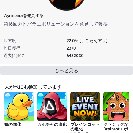
Wyrmbaraを発見する
第16回カピバラエボリューションを発見して獲得
レア度
22.0% (手ごたえアリ)
昨日獲得
2370
過去に獲得
6432030
もっと見る
人が他にも参加しています
鴨の進化
カボチャの進化
ブレインロット
クラシックな
の進化
Brainrotエボリ