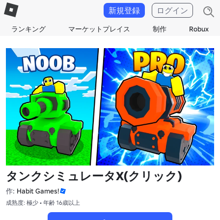
新規登録
ログイン
ランキング
マーケットプレイス
制作
Robux
タンクシミュレータX(クリック)
作:
Habit Games!
成熟度: 極少 • 年齢 16歳以上