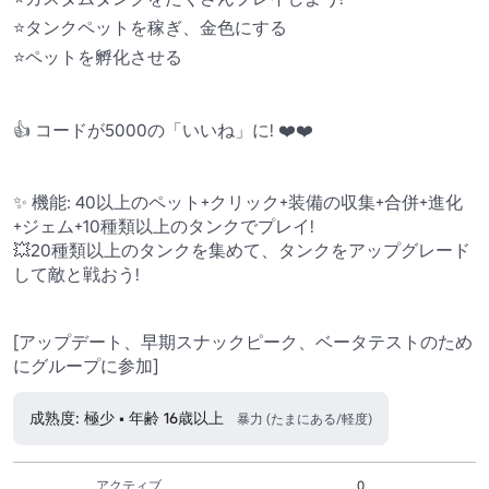
⭐タンクペットを稼ぎ、金色にする

⭐ペットを孵化させる

👍 コードが5000の「いいね」に! ❤️❤️

✨ 機能: 40以上のペット+クリック+装備の収集+合併+進化
+ジェム+10種類以上のタンクでプレイ!

💥20種類以上のタンクを集めて、タンクをアップグレード
して敵と戦おう!

[アップデート、早期スナックピーク、ベータテストのため
にグループに参加]
成熟度: 極少 • 年齢 16歳以上
暴力 (たまにある/軽度)
アクティブ
0