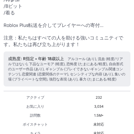
/8ビット

/着る

Roblox Plus転送を介してプレイヤーへの寄付...

注意：私たちはすべての人を助ける強いコミュニティで
す。私たちは再び立ち上がります！
成熟度: R指定 • 年齢 18歳以上
アルコール (あり), 流血 (軽度/リア
ルではない), 下品なユーモア (軽度), 恐怖度 (たまにある/軽度), 自由形式
のユーザー作品 (あり), ギャンブル (プレイできないギャンブル関連コン
テンツ), 恋愛関連 (恋愛関係のテーマ), センシティブな内容 (あり), 集いの
場 (プライベートな空間), 強烈な表現 (あり), 暴力 (たまにある/軽度)
アクティブ
232
お気に入り
3,034
訪問数
1.5M+
ボイスチャット
未対応
カメラ
未対応