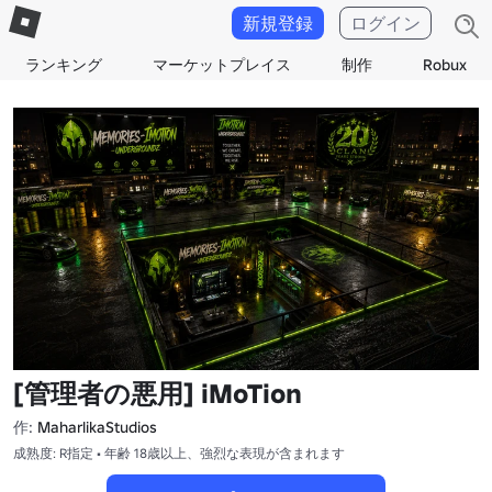
新規登録
ログイン
ランキング
マーケットプレイス
制作
Robux
[管理者の悪用] iMoTion
作:
MaharlikaStudios
成熟度: R指定 • 年齢 18歳以上、強烈な表現が含まれます