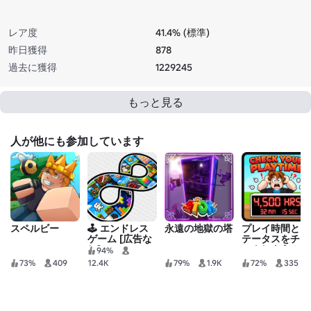
レア度
41.4% (標準)
昨日獲得
878
過去に獲得
1229245
もっと見る
人が他にも参加しています
スペルビー
🕹️ エンドレス
永遠の地獄の塔
プレイ時間とス
ゲーム [広告な
テータスをチェ
し]
ックしよう！
94%
73%
409
12.4K
79%
1.9K
72%
335