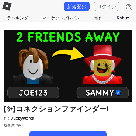
新規登録
ログイン
ランキング
マーケットプレイス
制作
Robux
[✨]コネクションファインダー!
作:
DuckyWorks
成熟度: 極少