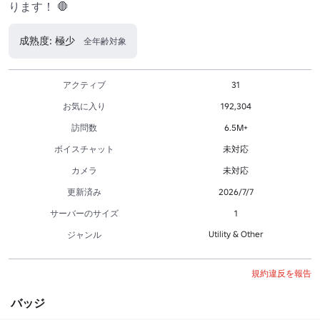
ります！ 🛑
成熟度: 極少
全年齢対象
アクティブ
31
お気に入り
192,304
訪問数
6.5M+
ボイスチャット
未対応
カメラ
未対応
更新済み
2026/7/7
サーバーのサイズ
1
Utility & Other
ジャンル
規約違反を報告
バッジ