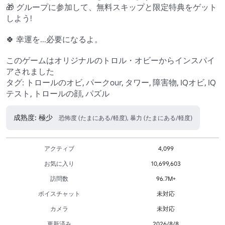
🎁 グループに参加して、無料スキップと限定特典をゲット
しよう!

🍀 幸運を...必要になるよ。

このゲームはオリジナルのトロル・オビーからインスパイ
アされました

タグ: トロールのオビ, パークour, タワー, 障害物, IQオビ, IQ
テスト, トロールの顔, パズル
成熟度: 極少
恐怖度 (たまにある/軽度), 暴力 (たまにある/軽度)
アクティブ
4,099
お気に入り
10,699,603
訪問数
96.7M+
ボイスチャット
未対応
カメラ
未対応
更新済み
2026/8/8