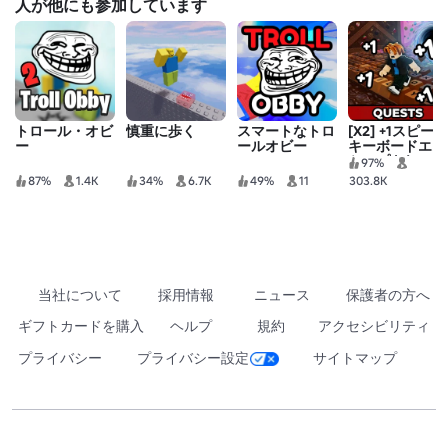
人が他にも参加しています
トロール・オビ
慎重に歩く
スマートなトロ
[X2] +1スピード
ー
ールオビー
キーボードエス
ケープ | キャン
97%
ディとチョコレ
87%
1.4K
34%
6.7K
49%
11
303.8K
ート
当社について
採用情報
ニュース
保護者の方へ
ギフトカードを購入
ヘルプ
規約
アクセシビリティ
プライバシー
プライバシー設定
サイトマップ