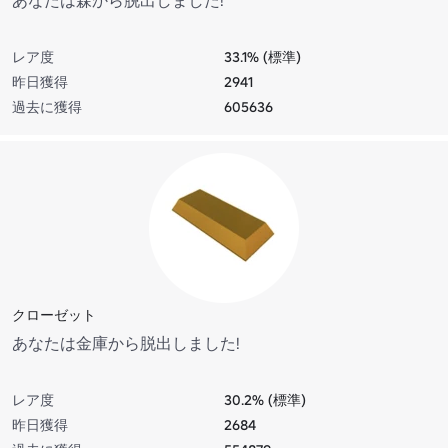
レア度
33.1% (標準)
昨日獲得
2941
過去に獲得
605636
クローゼット
あなたは金庫から脱出しました!
レア度
30.2% (標準)
昨日獲得
2684