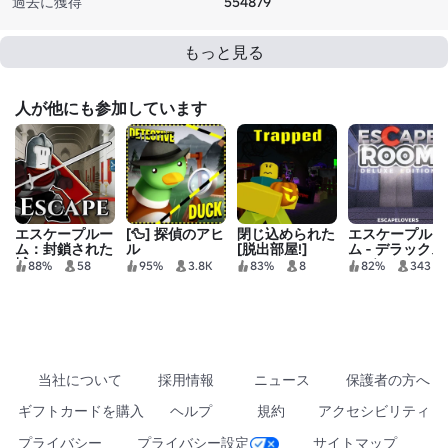
過去に獲得
554879
もっと見る
人が他にも参加しています
エスケープルー
[🦆] 探偵のアヒ
閉じ込められた
エスケープルー
ム：封鎖された
ル
[脱出部屋!]
ム - デラックス
城
エディション
88%
58
95%
3.8K
83%
8
82%
343
当社について
採用情報
ニュース
保護者の方へ
ギフトカードを購入
ヘルプ
規約
アクセシビリティ
プライバシー
プライバシー設定
サイトマップ