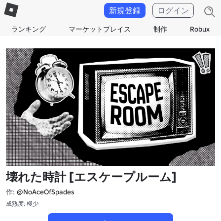
新規登録
ログイン
ランキング
マーケットプレイス
制作
Robux
壊れた時計 [エスケープルーム]
作:
@NoAceOfSpades
成熟度: 極少