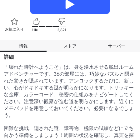
お気に入り
11K+
2,821
情報
ストア
サーバー
詳細
「壊れた時計へようこそ」は、身を浸水させる脱出ルーム
アドベンチャーです。36の部屋には、巧妙なパズルと隠さ
れた驚きが隠されています。アンロックするたびに、新し
い、心がドキドキする謎が明らかになります。トリッキー
な金庫、カラーコード、秘密の仕組みをナビゲートしてく
ださい。注意深い観察が進む道を明らかにします。近くに
メモパッドを用意しておいてください。必要になるでしょ
う。

困難な挑戦、隠された謎、障害物、極限の試練などに立ち
向かう準備をしましょう！周囲の状況を確認し、真実を探