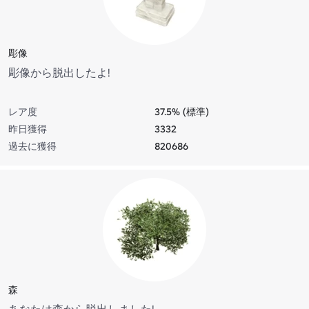
彫像
彫像から脱出したよ!
レア度
37.5% (標準)
昨日獲得
3332
過去に獲得
820686
森
あなたは森から脱出しました!