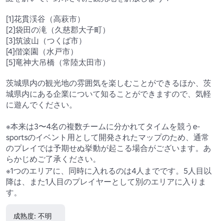
[1]花貫渓谷（高萩市）

[2]袋田の滝（久慈郡大子町）

[3]筑波山（つくば市）

[4]偕楽園（水戸市）

[5]竜神大吊橋（常陸太田市）

茨城県内の観光地の雰囲気を楽しむことができるほか、茨
城県内にある企業について知ることができますので、気軽
に遊んでください。

※本来は3〜4名の複数チームに分かれてタイムを競うe-
sportsのイベント用として開発されたマップのため、通常
のプレイでは予期せぬ挙動が起こる場合がございます。あ
らかじめご了承ください。

※1つのエリアに、同時に入れるのは4人までです。5人目以
降は、また1人目のプレイヤーとして別のエリアに入りま
成熟度: 不明