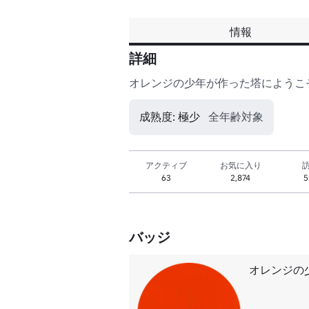
情報
詳細
オレンジの少年が作った塔にようこ
成熟度: 極少
全年齢対象
アクティブ
お気に入り
63
2,874
5
バッジ
オレンジの