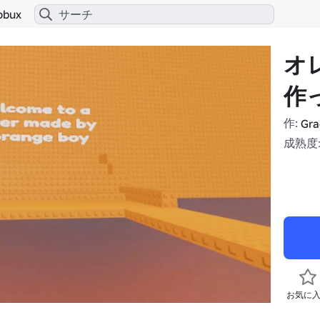
obux
オ
作
作:
Gra
成熟度:
お気に