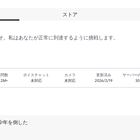
ストア
そ。私はあなたが正常に到達するように挑戦します。
訪問数
ボイスチャット
カメラ
更新済み
サーバー
.2M+
未対応
未対応
2026/2/19
30
少年を倒した