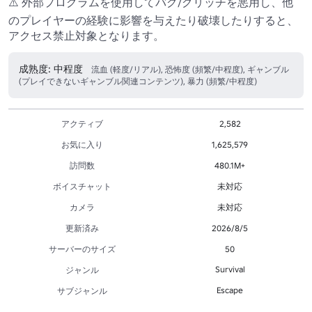
⚠️ 外部プログラムを使用してバグ/グリッチを悪用し、他
のプレイヤーの経験に影響を与えたり破壊したりすると、
アクセス禁止対象となります。
成熟度: 中程度
流血 (軽度/リアル), 恐怖度 (頻繁/中程度), ギャンブル
(プレイできないギャンブル関連コンテンツ), 暴力 (頻繁/中程度)
アクティブ
2,582
お気に入り
1,625,579
訪問数
480.1M+
ボイスチャット
未対応
カメラ
未対応
更新済み
2026/8/5
サーバーのサイズ
50
Survival
ジャンル
Escape
サブジャンル