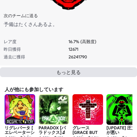
次のチームに送る
予備はたくさんあるよ。
レア度
16.7% (高難度)
昨日獲得
12671
過去に獲得
26241790
もっと見る
人が他にも参加しています
リグレバータ [
PARADOX [パ
グレース
[UPDATE] 圧力
エレベーターシ
ラドックス]🔬
[GRACE BUT
が悪い
ミュレータ ]
EVIL]