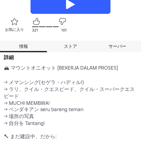
お気に入り
321
101
情報
ストア
サーバー
詳細
🏔️ マウントオニオット [BEKERJA DALAM PROSES]

→ メマンシング(セゲラ・ハディル!)

→ ラリ、クイル・クエスピード、クイル・スーパークエス
ピード

→ MUCHI MEMBWA!

→ ペンダキアン seru bareng teman

→ 場所の写真

→ 自分を Tantang!

🔨 まだ建設中、だから:
