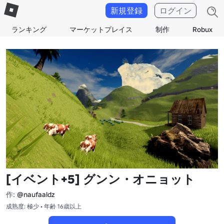
新規登録
ログイン
ランキング
マーケットプレイス
制作
Robux
[イベント+5] グンン・オニョット
作:
@naufaaldz
成熟度: 極少 • 年齢 16歳以上