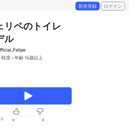
新規登録
ログイン
ェリペのトイレ
デル
ficial_FeIipe
 軽度 • 年齢 16歳以上
入り
0
0