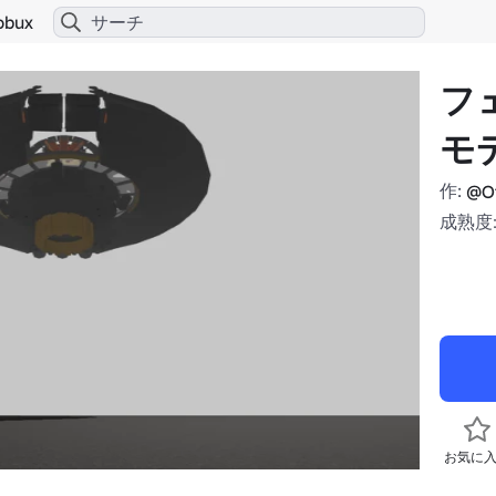
obux
フ
モ
作:
@Of
成熟度:
お気に