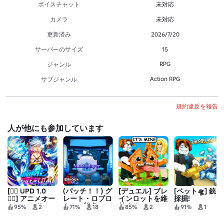
ボイスチャット
未対応
カメラ
未対応
更新済み
2026/7/20
サーバーのサイズ
15
RPG
ジャンル
Action RPG
サブジャンル
規約違反を報告
人が他にも参加しています
[🏴‍☠️ UPD 1.0
(パッチ！！) グ
[デュエル] ブレ
[ペット🛸] 銃で
🏴‍☠️] アニメオー
レート・ロブロ
インロットを維
採掘!
バーロード！
クシア戦争
持する
95%
2
71%
18
85%
2
91%
1