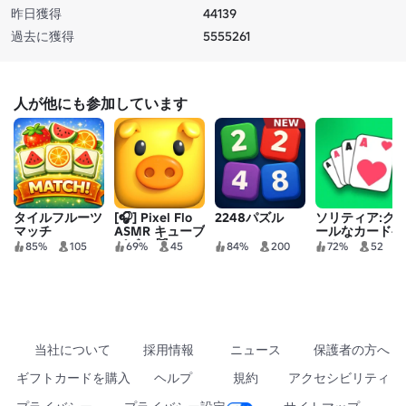
昨日獲得
44139
過去に獲得
5555261
人が他にも参加しています
タイルフルーツ
[🎧] Pixel Flo
2248パズル
ソリティア:ク
マッチ
ASMR キューブ
ールなカードゲ
パズル 🐷
ーム♠️
85%
105
69%
45
84%
200
72%
52
当社について
採用情報
ニュース
保護者の方へ
ギフトカードを購入
ヘルプ
規約
アクセシビリティ