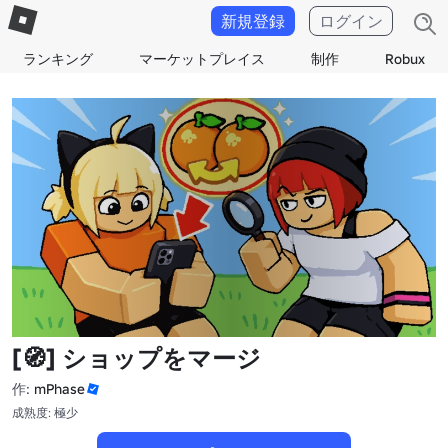
新規登録
ログイン
ランキング
マーケットプレイス
制作
Robux
[🧭] ショップをマージ
作:
mPhase
成熟度: 極少