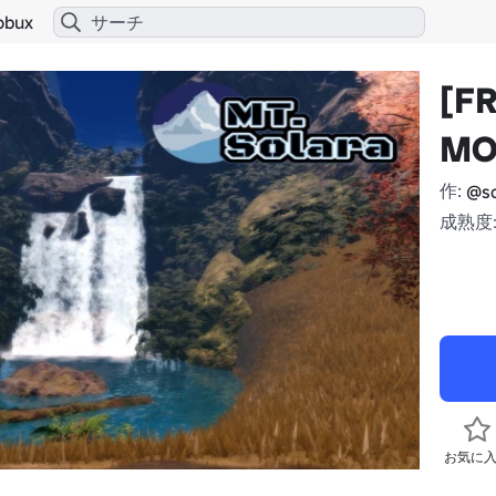
obux
[F
MO
作:
@so
成熟度:
お気に