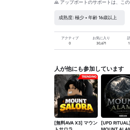
🙏 アップボートのサポートは、こ
成熟度: 極少 • 年齢 16歳以上
アクティブ
お気に入り
0
30,671
人が他にも参加しています
[無料AVA X3] マウン
[UPD RITUAL
トサロラ
MOUNT ALA