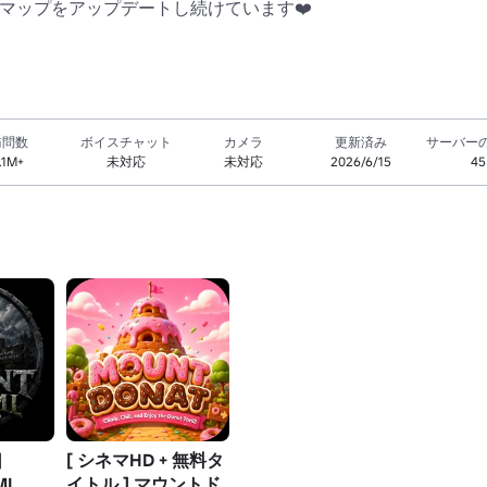
のマップをアップデートし続けています❤️
訪問数
ボイスチャット
カメラ
更新済み
サーバー
1.1M+
未対応
未対応
2026/6/15
45
]
[ シネマHD + 無料タ
MI
イトル ] マウントド