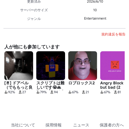
更新済み
2026/6/10
サーバーのサイズ
10
Entertainment
ジャンル
規約違反を報告
人が他にも参加しています
[🚪] ドアベル
スクリプトは難
ロブロックス2
Angry Block
（でももっと良
しいです😭🙏
but bad (2
いです）
[アップデート]
people)
92%
27
79%
94
67%
21
67%
81
当社について
採用情報
ニュース
保護者の方へ