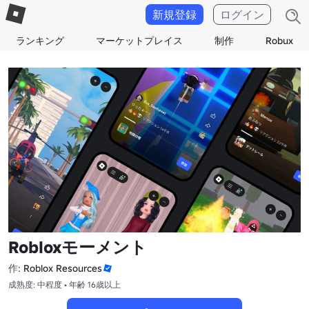
新規登録
ログイン
ランキング
マーケットプレイス
制作
Robux
Robloxモーメント
作:
Roblox Resources
成熟度: 中程度 • 年齢 16歳以上