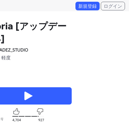
新規登録
ログイン
oria [アップデー
]
ADEZ_STUDIO
 軽度
入り
4,704
927