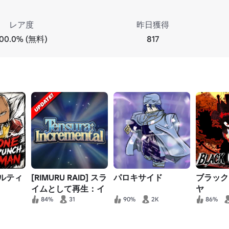
レア度
昨日獲得
100.0% (無料)
817
ルティ
[RIMURU RAID] スラ
パロキサイド
ブラック
イムとして再生：イ
ヤ
ンクリメンタル
84%
31
90%
2K
86%