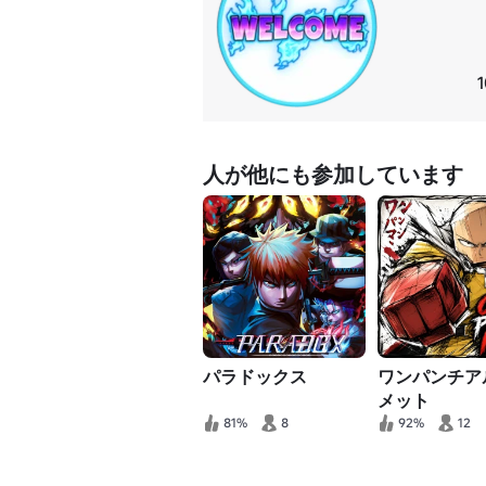
人が他にも参加しています
パラドックス
ワンパンチア
メット
81%
8
92%
12