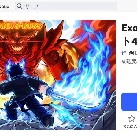
obux
Ex
ト4
作:
@H
成熟度:
お気に