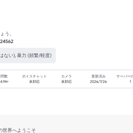
424562
ない), 暴力 (頻繁/軽度)
訪問数
ボイスチャット
カメラ
更新済み
サーバー
4.9K+
未対応
未対応
2026/7/26
1
の世界へようこそ