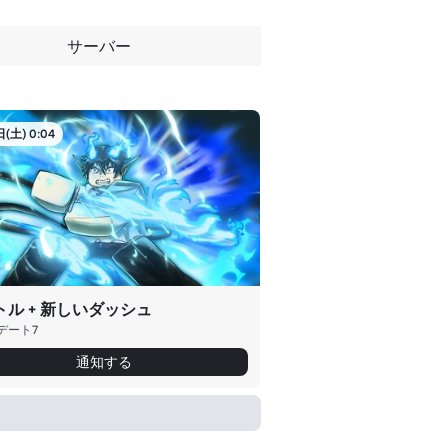
サーバー
(土) 0:04
トル + 新しいダッシュ
デート7
通知する