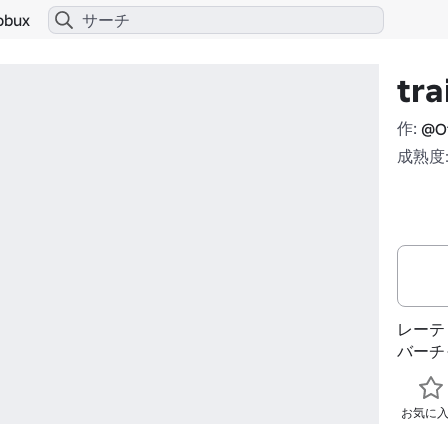
obux
tra
作:
@Of
成熟度:
レーテ
バーチ
お気に