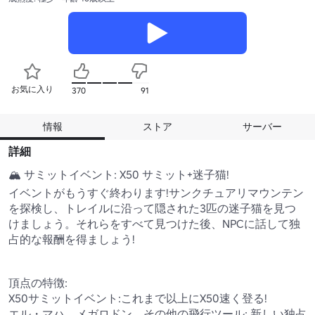
お気に入り
370
91
情報
ストア
サーバー
詳細
🏔️ サミットイベント: X50 サミット+迷子猫!

イベントがもうすぐ終わります!サンクチュアリマウンテン
を探検し、トレイルに沿って隠された3匹の迷子猫を見つ
けましょう。それらをすべて見つけた後、NPCに話して独
占的な報酬を得ましょう!

頂点の特徴:

X50サミットイベント:これまで以上にX50速く登る!

エル・マハ、メガロドン、その他の飛行ツール: 新しい独占