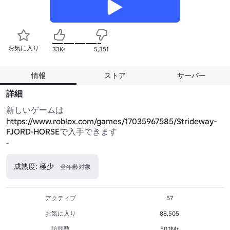
お気に入り
33K+
5,351
情報
ストア
サーバー
詳細
新しいゲームは
https://www.roblox.com/games/17035967585/Strideway-
FJORD-HORSE
で入手できます

-
成熟度: 極少
全年齢対象
アクティブ
57
お気に入り
88,505
訪問数
50.1M+