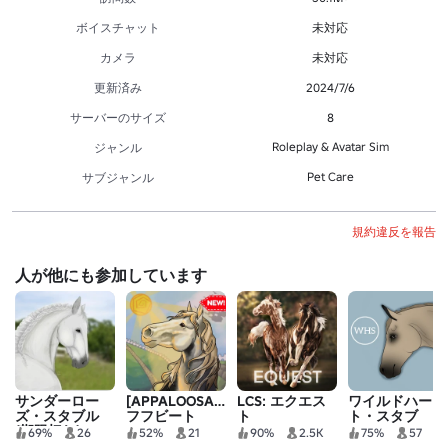
ボイスチャット
未対応
カメラ
未対応
更新済み
2024/7/6
サーバーのサイズ
8
Roleplay & Avatar Sim
ジャンル
Pet Care
サブジャンル
規約違反を報告
人が他にも参加しています
サンダーロー
[APPALOOSAS]
LCS: エクエス
ワイルドハー
ズ・スタブル
フフビート
ト
ト・スタブ
(期限切れ)
69%
26
52%
21
90%
2.5K
75%
57