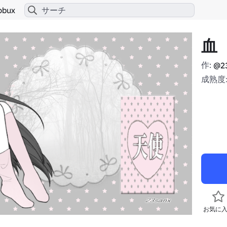
obux
血
作:
@2
成熟度:
お気に