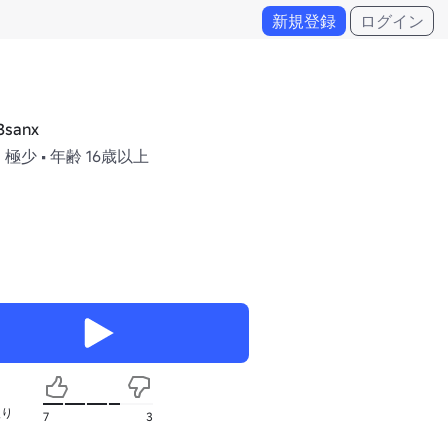
新規登録
ログイン
3sanx
 極少 • 年齢 16歳以上
入り
7
3