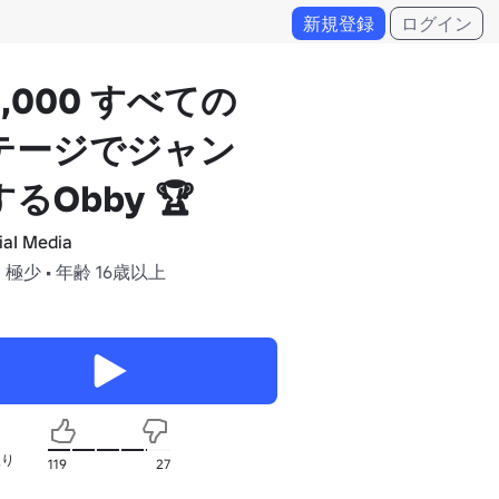
新規登録
ログイン
1,000 すべての
テージでジャン
るObby 🏆
iaI Media
 極少 • 年齢 16歳以上
入り
119
27