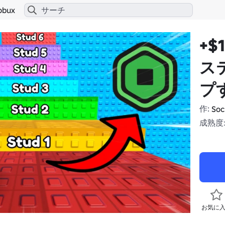
obux
+$
ス
プす
作:
Soc
成熟度:
お気に