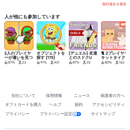
規約違反を報告
人が他にも参加しています
2人のプレイヤ
オブジェクトを
[デュエル] 友達
🐈 2プレイヤー
ーが違いを見つ
探す [175]
とのスドクU
キットタイクー
けます🔍
ン
87%
23
91%
431
87%
35
80%
162
当社について
採用情報
ニュース
保護者の方へ
ギフトカードを購入
ヘルプ
規約
アクセシビリティ
プライバシー
プライバシー設定
サイトマップ