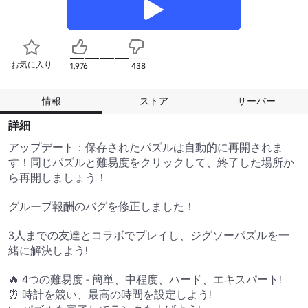
お気に入り
1,976
438
情報
ストア
サーバー
詳細
アップデート：保存されたパズルは自動的に再開されま
す！同じパズルと難易度をクリックして、終了した場所か
ら再開しましょう！

グループ報酬のバグを修正しました！  

3人までの友達とコラボでプレイし、ジグソーパズルを一
緒に解決しよう!

🔥 4つの難易度 - 簡単、中程度、ハード、エキスパート!

⏰ 時計を競い、最高の時間を設定しよう!
