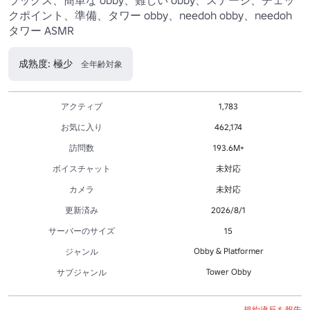
クポイント、準備、タワー obby、needoh obby、needoh 
タワー ASMR
成熟度: 極少
全年齢対象
アクティブ
1,783
お気に入り
462,174
訪問数
193.6M+
ボイスチャット
未対応
カメラ
未対応
更新済み
2026/8/1
サーバーのサイズ
15
Obby & Platformer
ジャンル
Tower Obby
サブジャンル
規約違反を報告