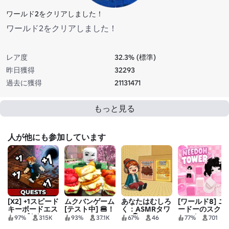
ワールド2をクリアしました！
ワールド2をクリアしました！
レア度
32.3% (標準)
昨日獲得
32293
過去に獲得
21131471
もっと見る
人が他にも参加しています
[X2] +1スピード
ムクバンゲーム
あなたはむしろ
[ワールド8] ニ
キーボードエス
[テスト中] 🍔！
く：ASMRタワ
ードーのスクイ
ケープ | キャン
ー 🎧
シータワー
97%
315K
93%
37.1K
67%
46
77%
701
ディとチョコレ