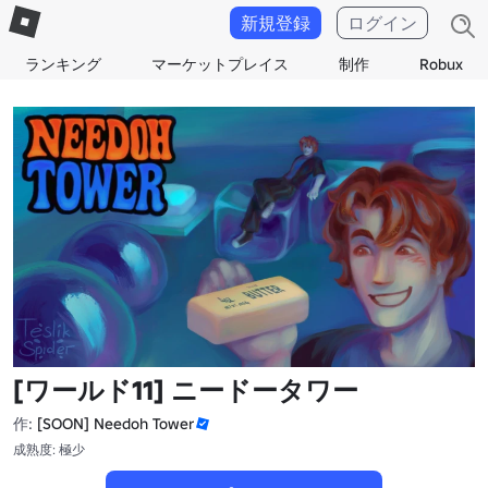
新規登録
ログイン
ランキング
マーケットプレイス
制作
Robux
[ワールド11] ニードータワー
作:
[SOON] Needoh Tower
成熟度: 極少