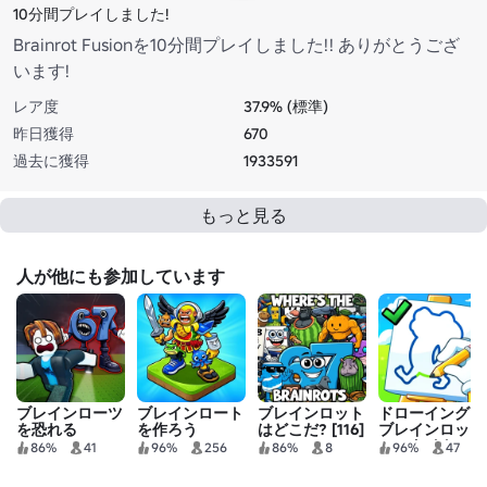
10分間プレイしました!
Brainrot Fusionを10分間プレイしました!! ありがとうござ
います!
レア度
37.9% (標準)
昨日獲得
670
過去に獲得
1933591
もっと見る
人が他にも参加しています
ブレインローツ
ブレインロート
ブレインロット
ドローイング・
を恐れる
を作ろう
はどこだ? [116]
ブレインロッ
ツ・タイクーン
86%
41
96%
256
86%
8
96%
47