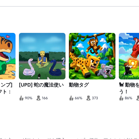
ンプ]
[UPD] 蛇の魔法使い
動物タグ
🐩 動
フト：
う！
ラダイ
90%
166
66%
373
86%