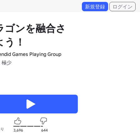
新規登録
ログイン
ラゴンを融合さ
よう！
endid Games Playing Group
 極少
入り
3,696
644