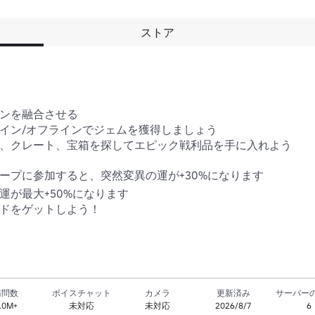
ストア
ンを融合させる 

イン/オフラインでジェムを獲得しましょう 

ル、クレート、宝箱を探してエピック戦利品を手に入れよう 

ープに参加すると、突然変異の運が+30%になります

が最大+50%になります 

ードをゲットしよう！
訪問数
ボイスチャット
カメラ
更新済み
サーバー
.0M+
未対応
未対応
2026/8/7
6