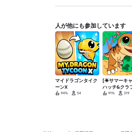
人が他にも参加しています
マイドラゴンタイク
[☀サマーキャ
ーンX
ハッチ&クラ
先史時代のパ
94%
54
91%
319
ス