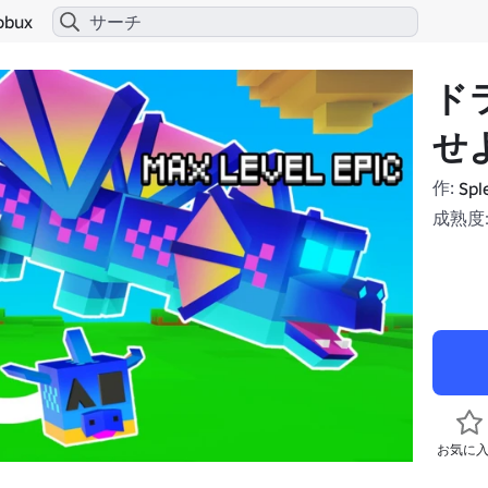
obux
ド
せ
作:
Spl
成熟度:
お気に