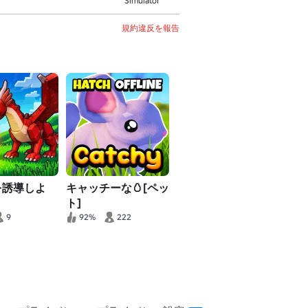
Simulator
規約違反を報告
物を誘導しよ
キャッチーな🥚[ペッ
ト]
9
92%
222