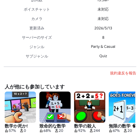
ボイスチャット
未対応
カメラ
未対応
更新済み
2026/5/13
サーバーのサイズ
8
Party & Casual
ジャンル
Quiz
サブジャンル
規約違反を報告
人が他にも参加しています
数学か死か!
致命的な数学
数学の殺人
無限の数学 🧠
57%
0
68%
20
92%
244
67%
20