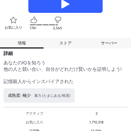
お気に入り
17K+
2,565
情報
ストア
サーバー
詳細
あなたのIQを知ろう

他の人と競い合い、自分がどれだけ賢いかを証明しよう!

記憶殺人からインスパイアされた
成熟度: 極少
暴力 (たまにある/軽度)
アクティブ
2
お気に入り
1,710,318
訪問数
13.5M+