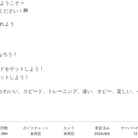
こそ ⭐️ 

ださい！🏁

よう 

ろう！

ドをゲットしよう！

ットしよう！

かわいい、スピード、トレーニング、速い、オビー、楽しい、
訪問数
ボイスチャット
カメラ
更新済み
サーバー
1.0M+
未対応
未対応
2026/8/6
12