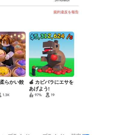
規約違反を報告
私の柔らかい餃
🍎 カピバラにエサを
あげよう!
1.3K
97%
19