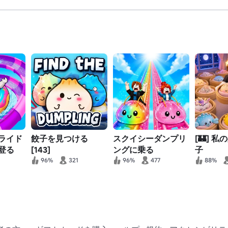
ライド
餃子を見つける
スクイシーダンプリ
[🏰] 
登る
[143]
ングに乗る
子
96%
321
96%
477
88%