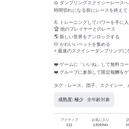
🥧 ダンプリングスクイシーレースへよう
時間切れになる前にレースを終えてく
💪 トレーニングしてパワーを手に入れ
🏆 他のプレイヤーとのレース 

🌎 新しい世界をアンロックする 

🐶 かわいいペットを集める

⚡ 最速のスクイシーダンプリングにな
❤️ ゲームに「いいね」して無料コー
❤️ グループに参加して限定報酬をゲ
タグ：レース、団子、スクイシー、
成熟度: 極少
全年齢対象
アクティブ
お気に入り
232
2,909,943
5