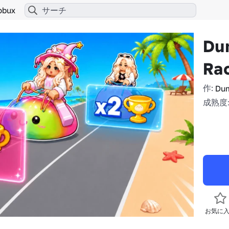
obux
Du
Rac
作:
Dum
成熟度:
お気に