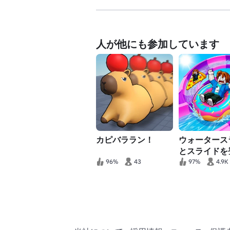
人が他にも参加しています
カピバララン！
ウォータース
とスライドを
96%
43
97%
4.9K