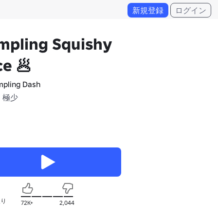
新規登録
ログイン
mpling Squishy
e 🥟
pling Dash
 極少
入り
72K+
2,044