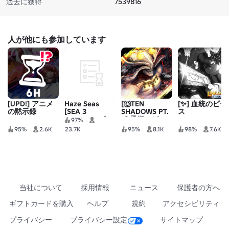
過去に獲得
7539816
人が他にも参加しています
[UPD!] アニメ
Haze Seas
[🐺TEN
[✨] 血統のピー
の黙示録
[SEA 3
SHADOWS PT.
ス
EXPANSION]
2] 柔術：ゼロ
97%
95%
2.6K
23.7K
95%
8.1K
98%
7.6K
当社について
採用情報
ニュース
保護者の方へ
ギフトカードを購入
ヘルプ
規約
アクセシビリティ
プライバシー
プライバシー設定
サイトマップ