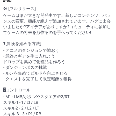
詳細
🛠️ [フルリリース]

ゲームはまだ大きな開発中です。新しいコンテンツ、バラ
ンスの変更、機能が絶えず追加されています。バグに出会
いましたか?アイデアがありますか?コミュニティに参加し
てゲームの将来を形作るのを手伝ってください!

❓[冒険を始める方法]

- アニメのダンジョンで戦おう

- 武器とギアを手に入れよう

ドロップを集めて化粧品を作ろう

- ダンジョンボスの挑戦

- ルンを集めてビルドを向上させる

- クエストを完了して限定報酬を獲得

🖥️コントロール:

- M1 - LMB/ボタンX/スクエア/R2/RT

スキル 1 - 1 / L1 / LB

スキル2 - 2 / L2 / LT

スキル 3 - 3 / R1 / RB
