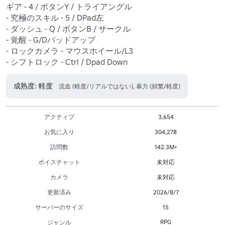
ギア - 4 / ボタンY / トライアングル

- 究極のスキル - 5 / DPad左

- ダッシュ - Q / ボタンB / サークル

- 覚醒 - G/Dパッドアップ

- ロックカメラ - マウスホイール/L3

- シフトロック - Ctrl / Dpad Down
成熟度: 軽度
流血 (軽度/リアルではない), 暴力 (頻繁/軽度)
アクティブ
3,654
お気に入り
304,278
訪問数
142.3M+
ボイスチャット
未対応
カメラ
未対応
更新済み
2026/8/7
サーバーのサイズ
15
RPG
ジャンル