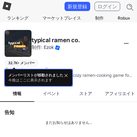
新規登録
ログイン
ランキング
マーケットプレイス
制作
Robux
typical ramen co.
制作:
Ezok
32.7K+ メンバー
🍜 typical ramen co. 🍥

The developers behind making the cozy ramen-cooking game for you
メンバーリストが移動されました
今後はここに表示されます
詳細
Welcome to typical ramen 🍜🍥 , where you and your friends run a pea
Take it slow, take some orders, make some tasty broth, toss in  topp
情報
イベント
ストア
アフィリエイト
Whether you're here to cook seriously or just mess around, we don't 
typical ramen 🍜🍥 is all about chill fun and good food.

告知
Stir up some discussion in our community server! 🗣️
まだお知らせはありません...