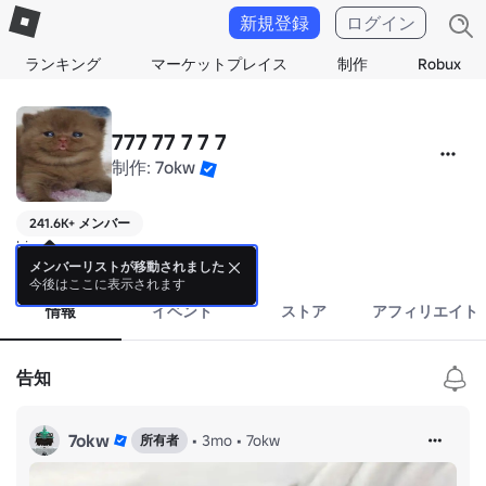
新規登録
ログイン
ランキング
マーケットプレイス
制作
Robux
777 77 7 7 7
制作:
7okw
241.6K+ メンバー
hi
詳細
メンバーリストが移動されました
今後はここに表示されます
情報
イベント
ストア
アフィリエイト
告知
7okw
•
3mo
•
7okw
所有者